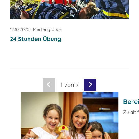
12.10.2025
· Mediengruppe
24 Stunden Übung
1
von 7
Bere
Zu alt 