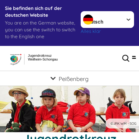
Sie befinden sich auf der
Sprache wechseln zu
deutschen Website
You are on the German website,
you can use the switch to switch
Alles klar
to the English one
Jugendrotkreuz
Weilheim-Schongau
Peißenberg
©JRK WM - SOG
Jugendrotkreuz