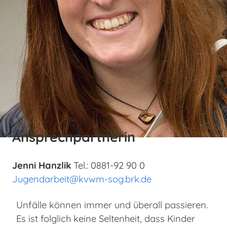
Ansprechpartnerin
Jenni Hanzlik
Tel.: 0881-92 90 0
Jugendarbeit@kvwm-sog.brk.de
Unfälle können immer und überall passieren.
Es ist folglich keine Seltenheit, dass Kinder