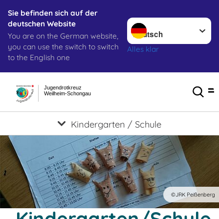
Sie befinden sich auf der
Sprache wechseln zu
deutschen Website
You are on the German website,
you can use the switch to switch
Alles klar
to the English one
Jugendrotkreuz
Weilheim-Schongau
Kindergarten / Schule
©JRK Peißenberg
Kindergarten/Schule