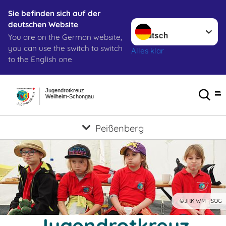
Sie befinden sich auf der
Sprache wechseln zu
deutschen Website
You are on the German website,
you can use the switch to switch
Alles klar
to the English one
Jugendrotkreuz
Weilheim-Schongau
Peißenberg
©JRK WM - SOG
Jugendrotkreuz