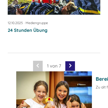
12.10.2025
· Mediengruppe
24 Stunden Übung
1
von 7
Bere
Zu alt 