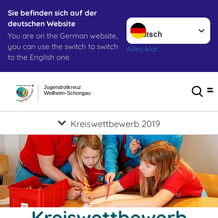
Sie befinden sich auf der
Sprache wechseln zu
deutschen Website
You are on the German website,
you can use the switch to switch
Alles klar
to the English one
Jugendrotkreuz
Weilheim-Schongau
Kreiswettbewerb 2019
Kreiswettbewerb