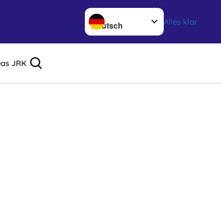
Sprache wechseln zu
Alles klar
as JRK