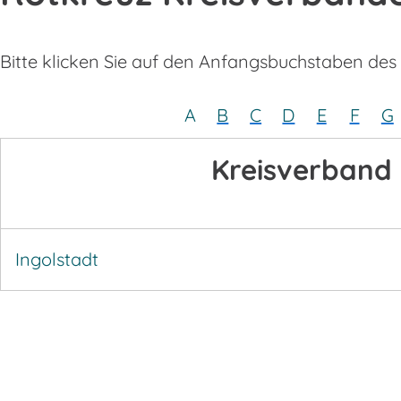
Bitte klicken Sie auf den Anfangsbuchstaben des
A
B
C
D
E
F
G
Kreisverband
Ingolstadt