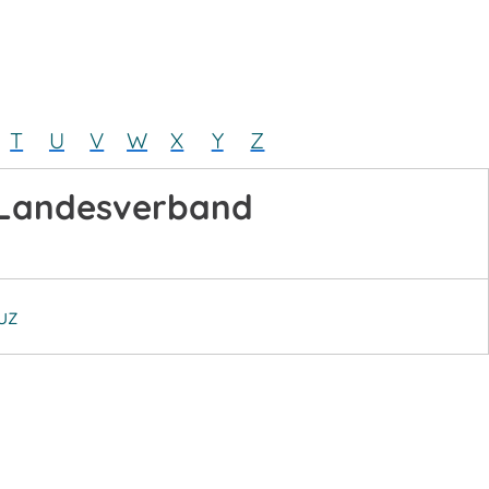
T
U
V
W
X
Y
Z
Landesverband
uz