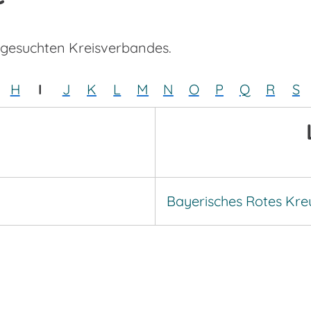
 gesuchten Kreisverbandes.
H
I
J
K
L
M
N
O
P
Q
R
S
Bayerisches Rotes Kre