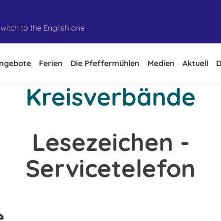
witch to the English one
ngebote
Ferien
Die Pfeffermühlen
Medien
Aktuell
D
Kreisverbände
Lesezeichen -
Servicetelefon
e