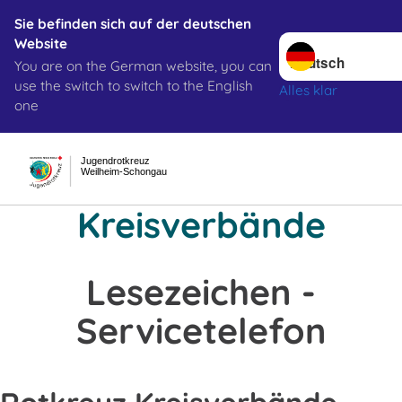
Sie befinden sich auf der deutschen
Sprache wechseln 
Website
You are on the German website, you can
use the switch to switch to the English
Alles klar
one
Jugendrotkreuz
Weilheim-Schongau
Kreisverbände
Lesezeichen -
Servicetelefon