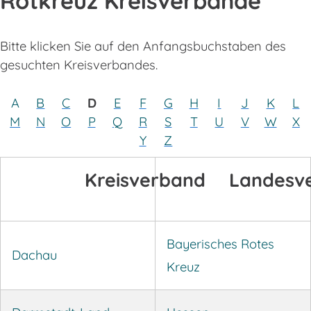
Rotkreuz Kreisverbände
Bitte klicken Sie auf den Anfangsbuchstaben des
gesuchten Kreisverbandes.
A
B
C
D
E
F
G
H
I
J
K
L
M
N
O
P
Q
R
S
T
U
V
W
X
Y
Z
Kreisverband
Landesv
Bayerisches Rotes
Dachau
Kreuz