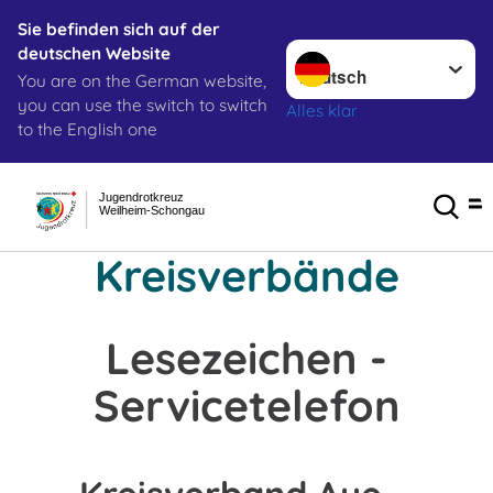
Sie befinden sich auf der
Sprache wechseln zu
deutschen Website
You are on the German website,
you can use the switch to switch
Alles klar
to the English one
Jugendrotkreuz
Weilheim-Schongau
Kreisverbände
Lesezeichen -
Servicetelefon