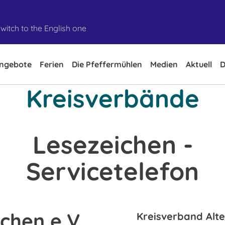
witch to the English one
ngebote
Ferien
Die Pfeffermühlen
Medien
Aktuell
D
Kreisverbände
Lesezeichen -
Servicetelefon
chen e.V.
Kreisverband Alte