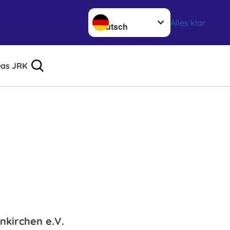
Sprache wechseln zu
Alles klar
as JRK
nkirchen e.V.