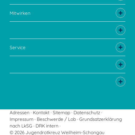
Mitwirken
Service
Adressen
Kontakt
Sitemap
Datenschutz
Impressum
Beschwerde / Lob
Grundsatzerklärung
nach LkSG
DRK intern
© 2026 Jugendrotkreuz Weilheim-Schongau