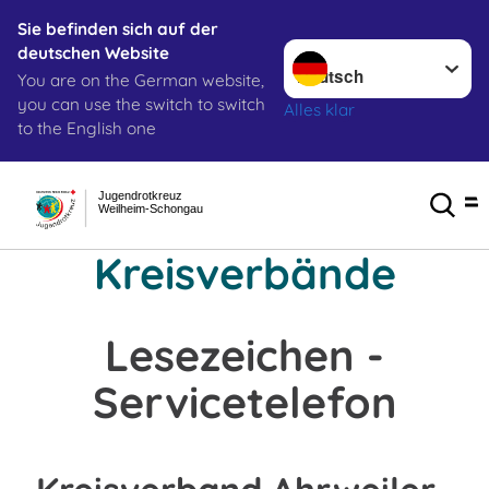
Sie befinden sich auf der
Sprache wechseln zu
deutschen Website
You are on the German website,
you can use the switch to switch
Alles klar
to the English one
Jugendrotkreuz
Weilheim-Schongau
Kreisverbände
Lesezeichen -
Servicetelefon