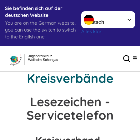
Sie befinden sich auf der
Sprache wechseln zu
deutschen Website
You are on the German website,
you can use the switch to switch
Alles klar
to the English one
Jugendrotkreuz
Weilheim-Schongau
Kreisverbände
Lesezeichen -
Servicetelefon