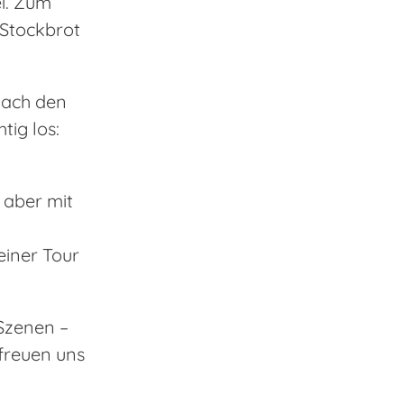
i. Zum
Stockbrot
nach den
tig los:
 aber mit
einer Tour
Szenen –
 freuen uns