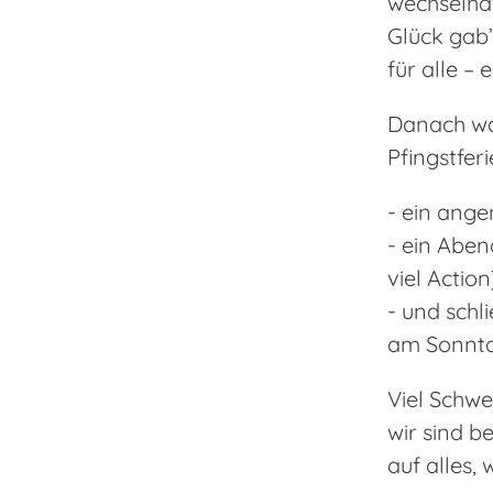
wechselha
Glück gab
für alle – 
Danach wa
Pfingstfer
- ein ang
- ein Abe
viel Action
- und schl
am Sonnta
Viel Schw
wir sind b
auf alles