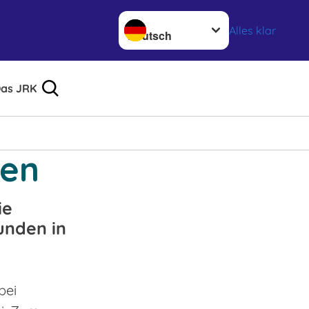
Sprache wechseln zu
Alles klar
as JRK
ten
ie
unden in
bei