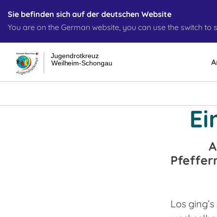
Sie befinden sich auf der deutschen Website
You are on the German website, you can use the switch to s
Jugendrotkreuz
A
Weilheim-Schongau
Ei
A
Pfeffer
Los ging’s