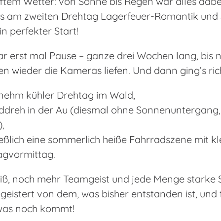
ftem Wetter: von Sonne bis Regen war alles dabe
’s am zweiten Drehtag Lagerfeuer-Romantik und 
ein perfekter Start!
r erst mal Pause – ganze drei Wochen lang, bis 
ien wieder die Kameras liefen. Und dann ging’s rich
enehm kühler Drehtag im Wald,
nddreh in der Au (diesmal ohne Sonnenuntergang,
),
ießlich eine sommerlich heiße Fahrradszene mit kl
gvormittag.
eiß, noch mehr Teamgeist und jede Menge starke 
egeistert von dem, was bisher entstanden ist, und
, was noch kommt!