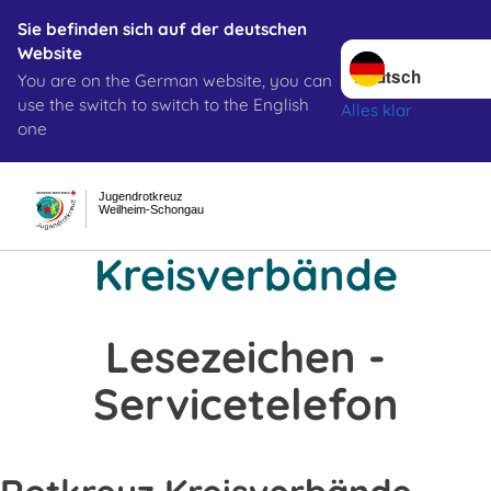
Sie befinden sich auf der deutschen
Sprache wechseln 
Website
You are on the German website, you can
use the switch to switch to the English
Alles klar
one
Jugendrotkreuz
Weilheim-Schongau
Kreisverbände
Lesezeichen -
Servicetelefon