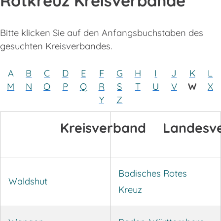
Rotkreuz Kreisverbände
Bitte klicken Sie auf den Anfangsbuchstaben des
gesuchten Kreisverbandes.
A
B
C
D
E
F
G
H
I
J
K
L
M
N
O
P
Q
R
S
T
U
V
W
X
Y
Z
Kreisverband
Landesv
Badisches Rotes
Waldshut
Kreuz