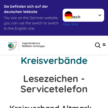
Sie befinden sich auf der
Sprache wechseln zu
deutschen Website
You are on the German website,
you can use the switch to switch
Alles klar
to the English one
Jugendrotkreuz
Weilheim-Schongau
Kreisverbände
Lesezeichen -
Servicetelefon