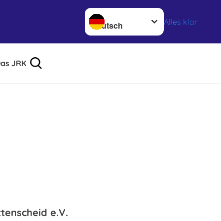
Sprache wechseln zu
Alles klar
as JRK
tenscheid e.V.