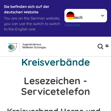
Sie befinden sich auf der
Sprache wechseln zu
deutschen Website
You are on the German website,
you can use the switch to switch
Alles klar
to the English one
Jugendrotkreuz
Weilheim-Schongau
Kreisverbände
Lesezeichen -
Servicetelefon