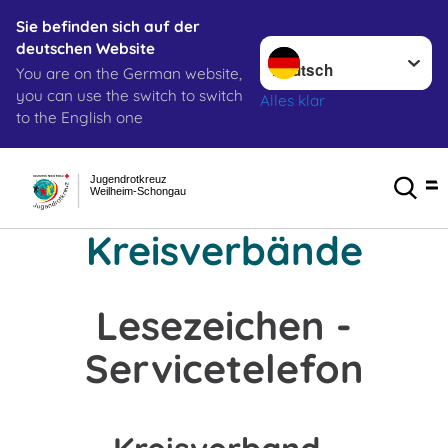
Sie befinden sich auf der
Sprache wechseln zu
deutschen Website
You are on the German website,
you can use the switch to switch
Alles klar
to the English one
Jugendrotkreuz
Weilheim-Schongau
Kreisverbände
Lesezeichen -
Servicetelefon