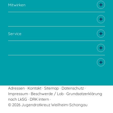
Mitwirken
Service
Adressen
Kontakt
Sitemap
Datenschutz
Impressum
Beschwerde / Lob
Grundsatzerklärung
nach LkSG
DRK intern
© 2026 Jugendrotkreuz Weilheim-Schongau