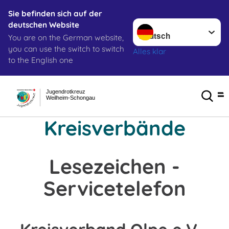
Sie befinden sich auf der
Sprache wechseln zu
deutschen Website
You are on the German website,
you can use the switch to switch
Alles klar
to the English one
Jugendrotkreuz
Weilheim-Schongau
Kreisverbände
Lesezeichen -
Servicetelefon