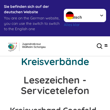
Sie befinden sich auf der
Sprache wechseln zu
deutschen Website
You are on the German website,
you can use the switch to switch
Alles klar
to the English one
Jugendrotkreuz
Weilheim-Schongau
Kreisverbände
Lesezeichen -
Servicetelefon