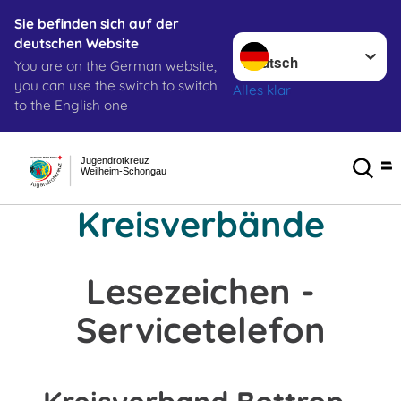
Sie befinden sich auf der
Sprache wechseln zu
deutschen Website
You are on the German website,
you can use the switch to switch
Alles klar
to the English one
Jugendrotkreuz
Weilheim-Schongau
Kreisverbände
Lesezeichen -
Servicetelefon