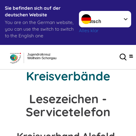
Sie befinden sich auf der
Sprache wechseln zu
deutschen Website
You are on the German website,
you can use the switch to switch
Alles klar
to the English one
Jugendrotkreuz
Weilheim-Schongau
Kreisverbände
Lesezeichen -
Servicetelefon