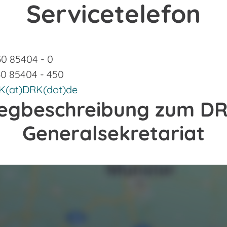
Servicetelefon
30 85404 - 0
30 85404 - 450
K(at)DRK(dot)de
egbeschreibung zum DR
Generalsekretariat