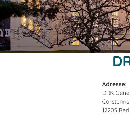
DR
Adresse:
DRK Gener
Carstennst
12205 Ber