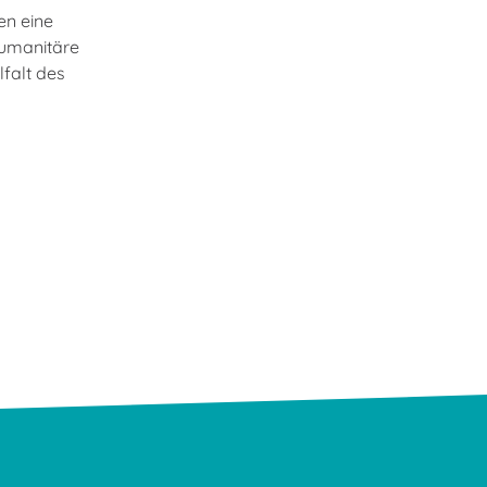
en eine
humanitäre
lfalt des