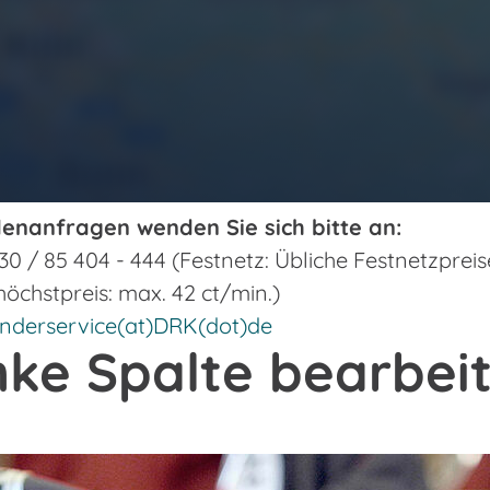
enanfragen wenden Sie sich bitte an:
0 / 85 404 - 444 (Festnetz: Übliche Festnetzpreis
öchstpreis: max. 42 ct/min.)
nderservice(at)DRK(dot)de
nke Spalte bearbei