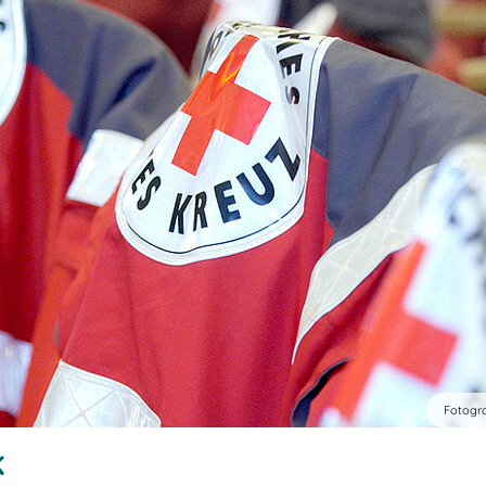
Fotogra
K