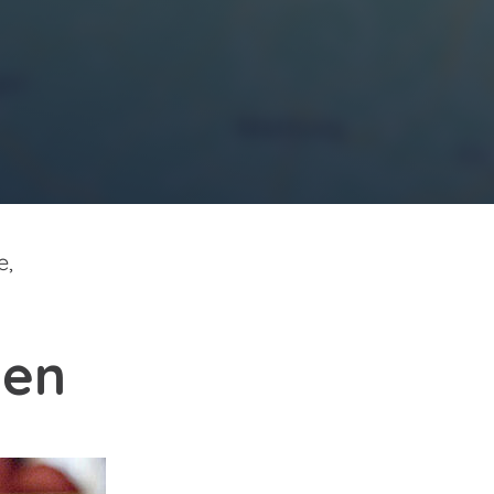
e,
ten