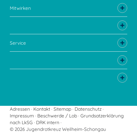
Mitwirken
Service
Adressen
Kontakt
Sitemap
Datenschutz
Impressum
Beschwerde / Lob
Grundsatzerklärung
nach LkSG
DRK intern
© 2026 Jugendrotkreuz Weilheim-Schongau