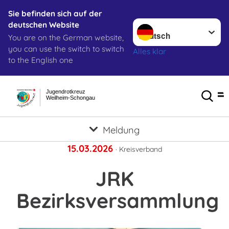
Sie befinden sich auf der
Sprache wechseln zu
deutschen Website
You are on the German website,
you can use the switch to switch
Alles klar
to the English one
Jugendrotkreuz
Weilheim-Schongau
Meldung
15.03.2026
· Kreisverband
JRK
Bezirksversammlung