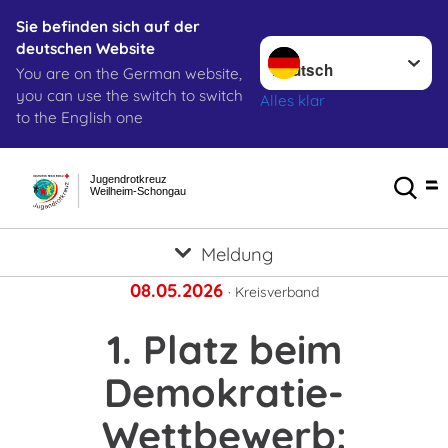
Sie befinden sich auf der
Sprache wechseln zu
deutschen Website
You are on the German website,
you can use the switch to switch
Alles klar
to the English one
Jugendrotkreuz
Weilheim-Schongau
Meldung
08.05.2026
· Kreisverband
1. Platz beim
Demokratie-
Wettbewerb: